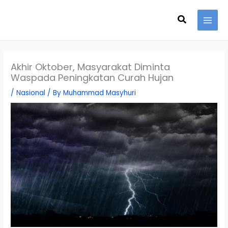
Skip
Search
to
content
Akhir Oktober, Masyarakat Diminta
Waspada Peningkatan Curah Hujan
/
Nasional
/ By
Muhammad Masyhuri