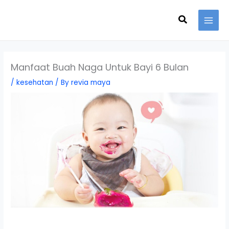
Skip
Search
to
content
Manfaat Buah Naga Untuk Bayi 6 Bulan
/
kesehatan
/ By
revia maya