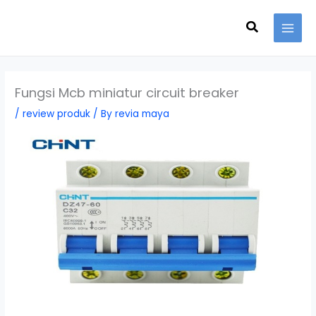
Skip
Search
to
content
Fungsi Mcb miniatur circuit breaker
/
review produk
/ By
revia maya