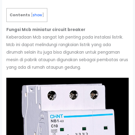
Contents
[
show
]
Fungsi Mcb miniatur circuit breaker
Keberadaan Mcb sangat lah penting pada instalasi listrik.
Mcb ini dapat melindungi rangkaian listrik yang ada
dirumah selain itu juga bisa digunakan untuk pengaman
mesin di pabrik ataupun digunakan sebagai pembatas arus
yang ada di rumah ataupun gedung.