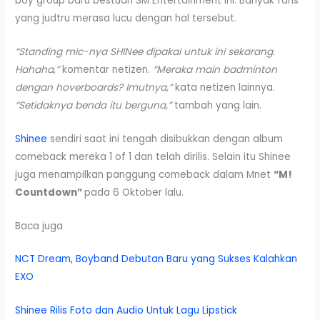
boy group baru bestuan SM Entertainment ini. Banyak fans
yang judtru merasa lucu dengan hal tersebut.
“Standing mic-nya SHINee dipakai untuk ini sekarang.
Hahaha,”
komentar netizen.
“Meraka main badminton
dengan hoverboards? Imutnya,”
kata netizen lainnya.
“Setidaknya benda itu berguna,”
tambah yang lain.
Shinee
sendiri saat ini tengah disibukkan dengan album
comeback mereka 1 of 1 dan telah dirilis. Selain itu Shinee
juga menampilkan panggung comeback dalam Mnet
“M!
Countdown”
pada 6 Oktober lalu.
Baca juga
NCT Dream, Boyband Debutan Baru yang Sukses Kalahkan
EXO
Shinee Rilis Foto dan Audio Untuk Lagu Lipstick