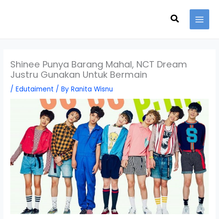
Skip
Search
to
content
Shinee Punya Barang Mahal, NCT Dream
Justru Gunakan Untuk Bermain
/
Edutaiment
/ By
Ranita Wisnu