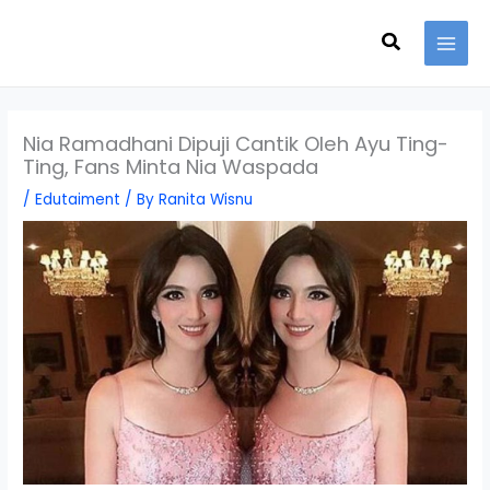
Skip
Search
to
content
Nia Ramadhani Dipuji Cantik Oleh Ayu Ting-
Ting, Fans Minta Nia Waspada
/
Edutaiment
/ By
Ranita Wisnu