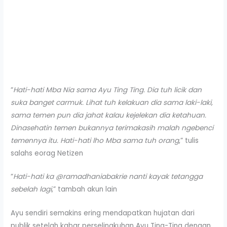
“
Hati-hati Mba Nia sama Ayu Ting Ting. Dia tuh licik dan
suka banget carmuk. Lihat tuh kelakuan dia sama laki-laki,
sama temen pun dia jahat kalau kejelekan dia ketahuan.
Dinasehatin temen bukannya terimakasih malah ngebenci
temennya itu. Hati-hati lho Mba sama tuh orang
,” tulis
salahs eorag Netizen
“
Hati-hati ka @ramadhaniabakrie nanti kayak tetangga
sebelah lagi
,” tambah akun lain
Ayu sendiri semakins ering mendapatkan hujatan dari
publik setelah kabar perselingkuhan Ayu Ting-Ting dengan