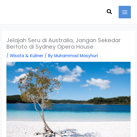
Skip
Search
to
content
Jelajah Seru di Australia, Jangan Sekedar
Berfoto di Sydney Opera House
/
Wisata & Kuliner
/ By
Muhammad Masyhuri