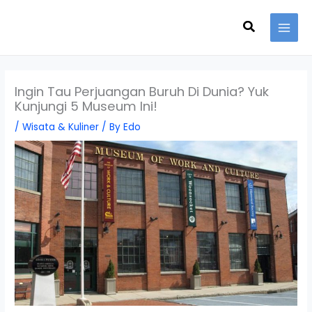
Skip
Search
to
content
Ingin Tau Perjuangan Buruh Di Dunia? Yuk
Kunjungi 5 Museum Ini!
/
Wisata & Kuliner
/ By
Edo