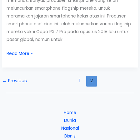
memanas. Banyak produsen smartphone yang telah
meluncurkan smartphone flagship mereka, untuk
meramaikan jajaran smartphone kelas atas ini. Produsen
smartphone asal cina ini telah meluncurkan varian flagship
mereka yakni Oppo RX17 Pro pada agustus 2018 lalu untuk
pasar global, namun untuk
Spesifikasi
Read More »
dan
Harga
Oppo
←
Previous
1
2
R17
Pro
Terbaru
Home
Dunia
Nasional
Bisnis