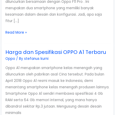
diluncurkan bersamaan dengan Oppo F11 Pro . Ini
merupakan dua smartphone yang memiliki banyak
kesamaan dalam desain dan konfigurasi. Jadi, apa saja
fitur […]
Review
Read More »
Fitur,
Spesifikasi
Harga dan Spesifikasi OPPO A1 Terbaru
dan
Harga
Oppo
/ By
stefanus kurni
OPPO
Oppo A1 merupakan smartphone kelas menengah yang
F11
diluncurkan oleh pabrikan asal Cina tersebut. Pada bulan
Terbaru
April 2018 Oppo A1 resmi masuk ke Indonesia, demi
menantang smartphone kelas menengah produsen lainnya.
Smartphone Oppo A1 sendiri membawa spesifikasi 4 Gb
RAM serta 64 Gb memori internal, yang mana hanya
dibandrol sekitar Rp.3 jutaan. Mengusung desain desain
minimalis