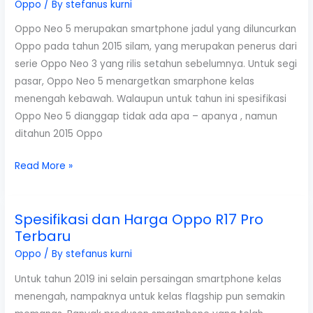
F11
Oppo
/ By
stefanus kurni
Pro
Oppo Neo 5 merupakan smartphone jadul yang diluncurkan
Terbaru
Oppo pada tahun 2015 silam, yang merupakan penerus dari
serie Oppo Neo 3 yang rilis setahun sebelumnya. Untuk segi
pasar, Oppo Neo 5 menargetkan smarphone kelas
menengah kebawah. Walaupun untuk tahun ini spesifikasi
Oppo Neo 5 dianggap tidak ada apa – apanya , namun
ditahun 2015 Oppo
Review
Read More »
Spesifikasi
dan
Spesifikasi dan Harga Oppo R17 Pro
Harga
Terbaru
Oppo
Neo
Oppo
/ By
stefanus kurni
5
Untuk tahun 2019 ini selain persaingan smartphone kelas
menengah, nampaknya untuk kelas flagship pun semakin