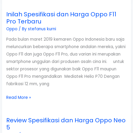
Spesifikasi
Inilah Spesifikasi dan Harga Oppo F11
dan
Pro Terbaru
Harga
Oppo
Oppo
/ By
stefanus kurni
A3
Pada bulan maret 2019 kemaren Oppo Indonesia baru saja
meluncurkan beberapa smartphone andalan mereka, yakni
Oppo F11 dan juga Oppo F11 Pro, dua varian ini merupakan
smartphone unggulan dari produsen asaln cina ini. untuk
sektor prosesor yang digunakan baik Oppo F11 maupun
Oppo F11 Pro mengandalkan Mediatek Helio P70 Dengan
fabrikasi 12 mm, yang
Inilah
Read More »
Spesifikasi
dan
Review Spesifikasi dan Harga Oppo Neo
Harga
5
Oppo