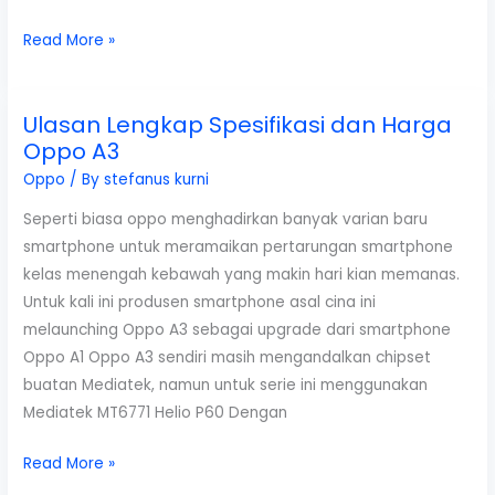
Harga
Read More »
dan
Spesifikasi
Ulasan Lengkap Spesifikasi dan Harga
OPPO
Oppo A3
A1
Terbaru
Oppo
/ By
stefanus kurni
Seperti biasa oppo menghadirkan banyak varian baru
smartphone untuk meramaikan pertarungan smartphone
kelas menengah kebawah yang makin hari kian memanas.
Untuk kali ini produsen smartphone asal cina ini
melaunching Oppo A3 sebagai upgrade dari smartphone
Oppo A1 Oppo A3 sendiri masih mengandalkan chipset
buatan Mediatek, namun untuk serie ini menggunakan
Mediatek MT6771 Helio P60 Dengan
Ulasan
Read More »
Lengkap