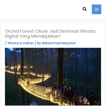
Skip
Search
to
content
Orchid Forest Cikole Jadi Destinasi Wisata
Digital Yang Menakjubkan!
/
Wisata & Kuliner
/ By
Muhammad Masyhuri