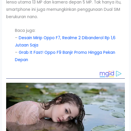
lensa utama 13 MP dan kamera depan 5 MP. Tak hanya itu,
smartphone ini juga memungkinkan penggunaan Dual SIM
berukuran nano.
Baca juga:
–
Desain Mirip Oppo F7, Realme 2 Dibanderol Rp 1,6
Jutaan Saja
–
Grab It Fast! Oppo F9 Banjir Promo Hingga Pekan
Depan