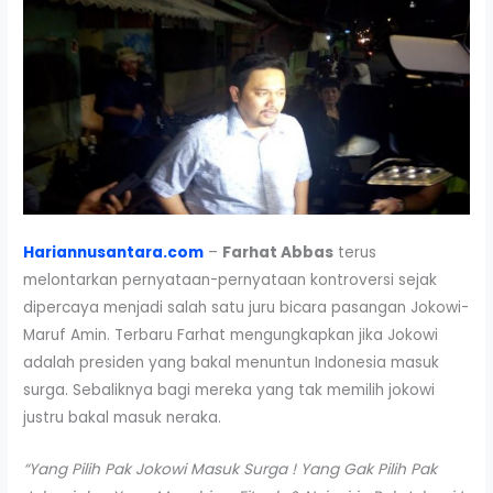
Hariannusantara.com
–
Farhat Abbas
terus
melontarkan pernyataan-pernyataan kontroversi sejak
dipercaya menjadi salah satu juru bicara pasangan Jokowi-
Maruf Amin. Terbaru Farhat mengungkapkan jika Jokowi
adalah presiden yang bakal menuntun Indonesia masuk
surga. Sebaliknya bagi mereka yang tak memilih jokowi
justru bakal masuk neraka.
“Yang Pilih Pak Jokowi Masuk Surga !
Yang Gak Pilih Pak