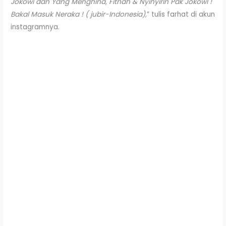
Jokowi dan Yang Menghina, Fitnah & Nyinyirin Pak Jokowi !
Bakal Masuk Neraka ! ( jubir-Indonesia),
” tulis farhat di akun
instagramnya.