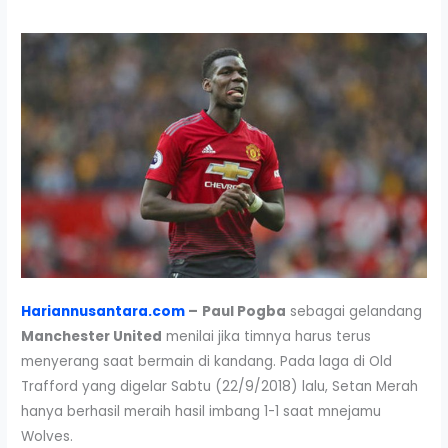
Hariannusantara.com
–
Paul Pogba
sebagai gelandang
Manchester United
menilai jika timnya harus terus
menyerang saat bermain di kandang. Pada laga di Old
Trafford yang digelar Sabtu (22/9/2018) lalu, Setan Merah
hanya berhasil meraih hasil imbang 1-1 saat mnejamu
Wolves.