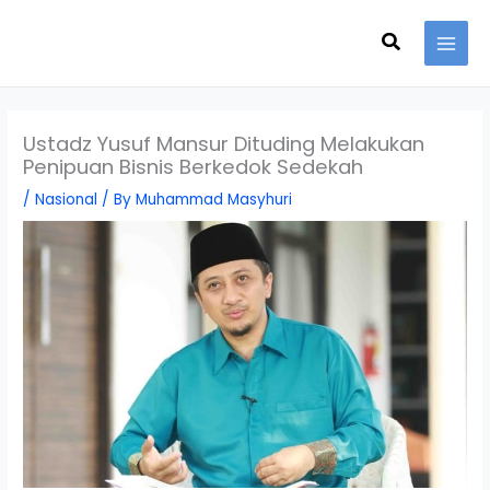
Skip
Search
to
content
Ustadz Yusuf Mansur Dituding Melakukan
Penipuan Bisnis Berkedok Sedekah
/
Nasional
/ By
Muhammad Masyhuri