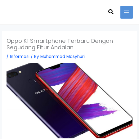
Skip
Search
to
content
Oppo K1 Smartphone Terbaru Dengan
Segudang Fitur Andalan
/
Informasi
/ By
Muhammad Masyhuri