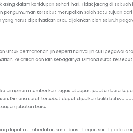
sing dalam kehidupan sehari-hari. Tidak jarang di sebuah
 pengumuman tersebut merupakan salah satu tujuan dari su
 yang harus diperhatikan atau dijalankan oleh seluruh peg
lah untuk permohonan ijin seperti halnya ijin cuti pegawai 
matian, kelahiran dan lain sebagainya. Dimana surat tersebu
jika pimpinan memberikan tugas ataupun jabatan baru kep
san. Dimana surat tersebut dapat dijadikan bukti bahwa p
taupun jabatan baru.
i yang dapat membedakan sura dinas dengan surat pada umum