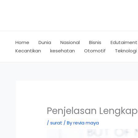
Skip
to
content
Home
Dunia
Nasional
Bisnis
Edutaiment
Kecantikan
kesehatan
Otomotif
Teknologi
Penjelasan Lengkap 
/
surat
/ By
revia maya