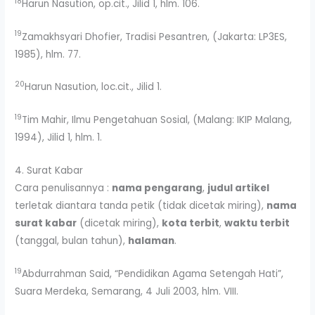
18
Harun Nasution, op.cit., Jilid 1, hlm. 106.
19
Zamakhsyari Dhofier, Tradisi Pesantren, (Jakarta: LP3ES,
1985), hlm. 77.
20
Harun Nasution, loc.cit., Jilid 1.
19
Tim Mahir, Ilmu Pengetahuan Sosial, (Malang: IKIP Malang,
1994), Jilid 1, hlm. 1.
4. Surat Kabar
Cara penulisannya :
nama pengarang
,
judul artikel
terletak diantara tanda petik (tidak dicetak miring),
nama
surat kabar
(dicetak miring),
kota terbit
,
waktu terbit
(tanggal, bulan tahun),
halaman
.
19
Abdurrahman Said, “Pendidikan Agama Setengah Hati”,
Suara Merdeka, Semarang, 4 Juli 2003, hlm. VIII.