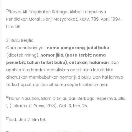
78
Novel Ali, “Kejahatan Sebagai Akibat Lumpuhnya
Pendidikan Moral”, Panji Masyarakat, XXXV, 789, April, 1994,
hlm. 66.
3. Buku Berjilid
Cara penulisannya :
nama pengarang
,
judul buku
(dicetak miring),
nomor jilid
,
(kota terbit: nama
penerbit
,
tahun terbit buku)
,
cetakan
,
halaman
. Dan
apabila kita hendak menuliskan op.cit atau loc.cit kita
diharuskan membubuhkan nomor jilid buku. Dan hal lainnya
terkait op.cit dan loc.cit sama seperti sebelumnya.
16
Harun Nasution, Islam Ditinjau dari Berbagai Aspeknya, Jilid
1, (Jakarta: UI Press, 1973), Cet. 3, hlm. 25.
17
Ibid., Jilid 2, hlm 59.