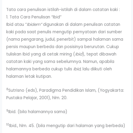
Tata cara penulisan istilah-istilah di dalam catatan kaki :
1. Tata Cara Penulisan “Ibid”
Ibid atau “
Ibidem”
digunakan di dalam penulisan catatan
kaki pada saat penulis mengutip pernyataan dari sumber
(nama pengarang, judul, penerbit) sampai halaman sama
persis maupun berbeda dan posisinya berurutan. Cukup
tuliskan Ibid yang di cetak miring (
Ibid
), tepat dibawah
catatan kaki yang sama sebelumnya. Namun, apabila
halamannya berbeda cukup tulis
Ibid,
lalu diikuti oleh
halaman letak kutipan.
8
Sutrisno (eds), Paradigma Pendidikan Islam, (Yogyakarta:
Pustaka Pelajar, 2001), hlm. 20.
9
Ibid. (bila halamannya sama)
10
Ibid., hlm. 45. (bila mengutip dari halaman yang berbeda)