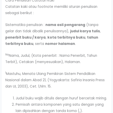
Cara Penulisan Catatan Kaki
Catatan kaki atau footnote memiliki aturan penulisan
sebagai berikut :
Sistematika penulisan :
nama asli pengarang
(tanpa
gelar dan tidak dibalik penulisannya),
judul karya tulis
,
penerbit buku / karya
,
kota terbitnya buku
,
tahun
terbitnya buku
, serta
nomor halaman
.
No
Nama, Judul, (Kota penerbit : Nama Penerbit, Tahun
Terbit), Cetakan (menyesuaikan), Halaman.
1
Mastuhu, Menata Ulang Pemikiran Sistem Pendidikan
Nasional dalam Abad 21, (Yogyakarta: Safiria Insania Press
dan UI, 2003), Cet. 1,hlm. 15.
Judul buku wajib ditulis dengan huruf bercetak miring.
Pemisah antara komponen yang satu dengan yang
lain dipisahkan dengan tanda koma (,).