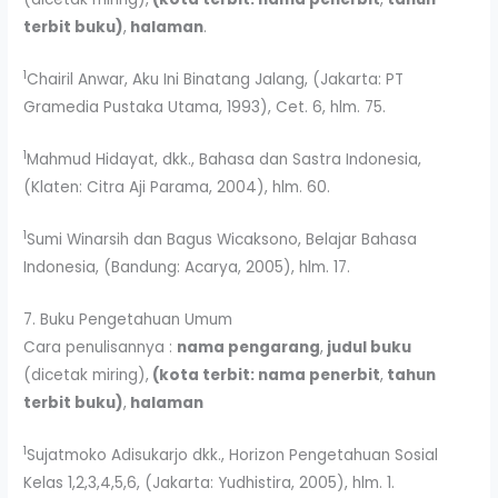
terbit buku)
,
halaman
.
1
Chairil Anwar, Aku Ini Binatang Jalang, (Jakarta: PT
Gramedia Pustaka Utama, 1993), Cet. 6, hlm. 75.
1
Mahmud Hidayat, dkk., Bahasa dan Sastra Indonesia,
(Klaten: Citra Aji Parama, 2004), hlm. 60.
1
Sumi Winarsih dan Bagus Wicaksono, Belajar Bahasa
Indonesia, (Bandung: Acarya, 2005), hlm. 17.
7. Buku Pengetahuan Umum
Cara penulisannya :
nama pengarang
,
judul buku
(dicetak miring),
(kota terbit: nama penerbit
,
tahun
terbit buku)
,
halaman
1
Sujatmoko Adisukarjo dkk., Horizon Pengetahuan Sosial
Kelas 1,2,3,4,5,6, (Jakarta: Yudhistira, 2005), hlm. 1.