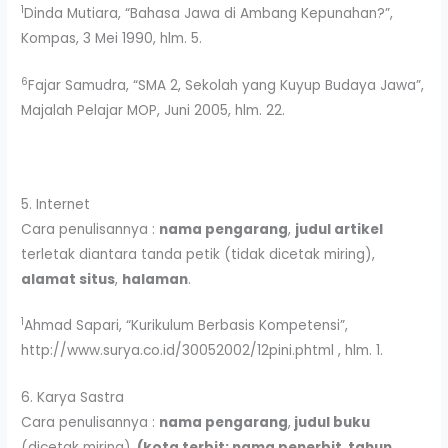
1
Dinda Mutiara, “Bahasa Jawa di Ambang Kepunahan?”,
Kompas, 3 Mei 1990, hlm. 5.
6
Fajar Samudra, “SMA 2, Sekolah yang Kuyup Budaya Jawa”,
Majalah Pelajar MOP, Juni 2005, hlm. 22.
5. Internet
Cara penulisannya :
nama pengarang
,
judul artikel
terletak diantara tanda petik (tidak dicetak miring),
alamat situs
,
halaman
.
1
Ahmad Sapari, “Kurikulum Berbasis Kompetensi”,
http://www.surya.co.id/30052002/12pini.phtml , hlm. 1.
6. Karya Sastra
Cara penulisannya :
nama pengarang
,
judul buku
(dicetak miring),
(kota terbit: nama penerbit
,
tahun