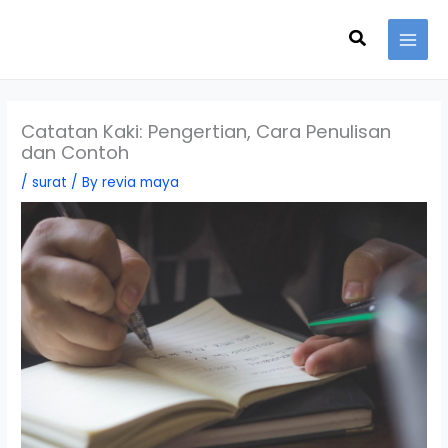
Skip
Search
to
content
Catatan Kaki: Pengertian, Cara Penulisan
dan Contoh
/
surat
/ By
revia maya