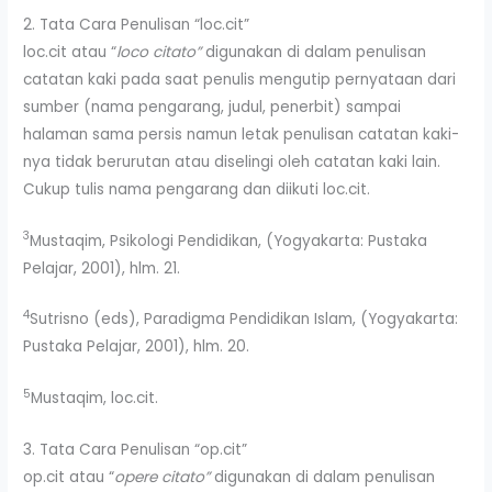
2. Tata Cara Penulisan “loc.cit”
loc.cit atau “
loco citato”
digunakan di dalam penulisan
catatan kaki pada saat penulis mengutip pernyataan dari
sumber (nama pengarang, judul, penerbit) sampai
halaman sama persis namun letak penulisan catatan kaki-
nya tidak berurutan atau diselingi oleh catatan kaki lain.
Cukup tulis nama pengarang dan diikuti loc.cit.
3
Mustaqim, Psikologi Pendidikan, (Yogyakarta: Pustaka
Pelajar, 2001), hlm. 21.
4
Sutrisno (eds), Paradigma Pendidikan Islam, (Yogyakarta:
Pustaka Pelajar, 2001), hlm. 20.
5
Mustaqim, loc.cit.
3. Tata Cara Penulisan “op.cit”
op.cit atau “
opere citato”
digunakan di dalam penulisan