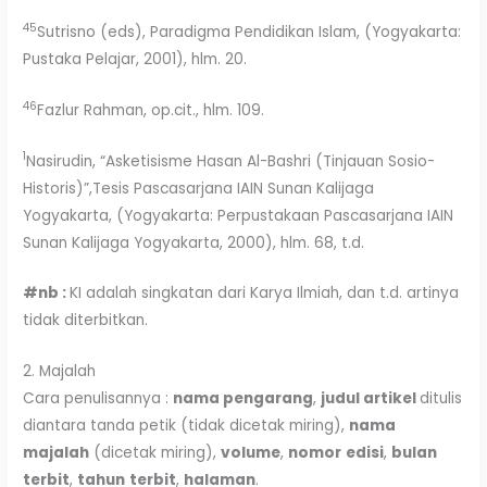
45
Sutrisno (eds), Paradigma Pendidikan Islam, (Yogyakarta:
Pustaka Pelajar, 2001), hlm. 20.
46
Fazlur Rahman, op.cit., hlm. 109.
1
Nasirudin, “Asketisisme Hasan Al-Bashri (Tinjauan Sosio-
Historis)”,Tesis Pascasarjana IAIN Sunan Kalijaga
Yogyakarta, (Yogyakarta: Perpustakaan Pascasarjana IAIN
Sunan Kalijaga Yogyakarta, 2000), hlm. 68, t.d.
#nb :
KI adalah singkatan dari Karya Ilmiah, dan t.d. artinya
tidak diterbitkan.
2. Majalah
Cara penulisannya :
nama pengarang
,
judul artikel
ditulis
diantara tanda petik (tidak dicetak miring),
nama
majalah
(dicetak miring),
volume
,
nomor
edisi
,
bulan
terbit
,
tahun
terbit
,
halaman
.