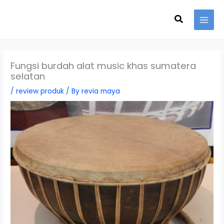
Skip
Search
to
content
Fungsi burdah alat music khas sumatera
selatan
/
review produk
/ By
revia maya