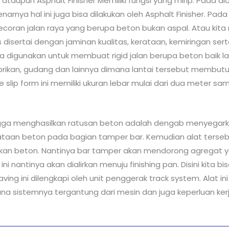
taupun Asphalt Finisher Memiliki fungsi yang mirip. Pada a
nya hal ini juga bisa dilakukan oleh Asphalt Finisher. Pad
gecoran jalan raya yang berupa beton bukan aspal. Atau ki
disertai dengan jaminan kualitas, kerataan, kemiringan sert
ga digunakan untuk membuat rigid jalan berupa beton baik la
brikan, gudang dan lainnya dimana lantai tersebut membut
lip form ini memiliki ukuran lebar mulai dari dua meter sam
ngga menghasilkan ratusan beton adalah dengab menyegarka
rataan beton pada bagian tamper bar. Kemudian alat tersebut
nasikan beton. Nantinya bar tamper akan mendorong agregat 
 nantinya akan dialirkan menuju finishing pan. Disini kita 
ng ini dilengkapi oleh unit penggerak track system. Alat ini 
na sistemnya tergantung dari mesin dan juga keperluan kerj