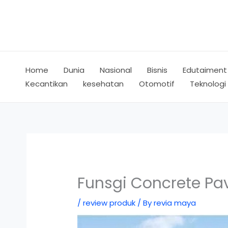
Skip
to
content
Home
Dunia
Nasional
Bisnis
Edutaiment
Kecantikan
kesehatan
Otomotif
Teknologi
Funsgi Concrete Pa
/
review produk
/ By
revia maya