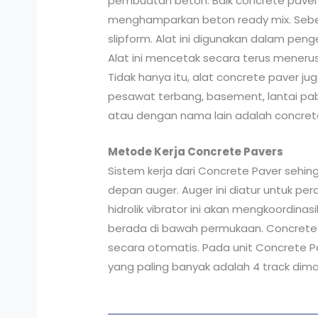
pembuatan beton. Baik concrete paver a
menghamparkan beton ready mix. Sebenar
slipform. Alat ini digunakan dalam pen
Alat ini mencetak secara terus menerus 
Tidak hanya itu, alat concrete paver ju
pesawat terbang, basement, lantai pa
atau dengan nama lain adalah concrete s
Metode Kerja Concrete Pavers
Sistem kerja dari Concrete Paver sehi
depan auger. Auger ini diatur untuk pe
hidrolik vibrator ini akan mengkoordi
berada di bawah permukaan. Concrete ini
secara otomatis. Pada unit Concrete Pavi
yang paling banyak adalah 4 track dima