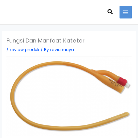
Skip
Search
to
content
Fungsi Dan Manfaat Kateter
/
review produk
/ By
revia maya