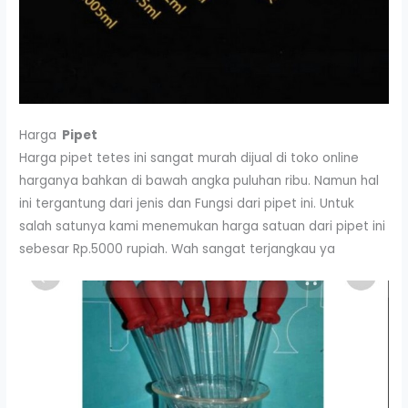
Harga
Pipet
Harga pipet tetes ini sangat murah dijual di toko online
harganya bahkan di bawah angka puluhan ribu. Namun hal
ini tergantung dari jenis dan Fungsi dari pipet ini. Untuk
salah satunya kami menemukan harga satuan dari pipet ini
sebesar Rp.5000 rupiah. Wah sangat terjangkau ya