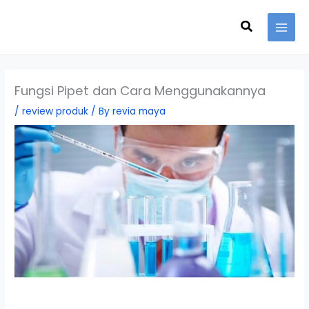
Skip
Search
to
content
Fungsi Pipet dan Cara Menggunakannya
/
review produk
/ By
revia maya