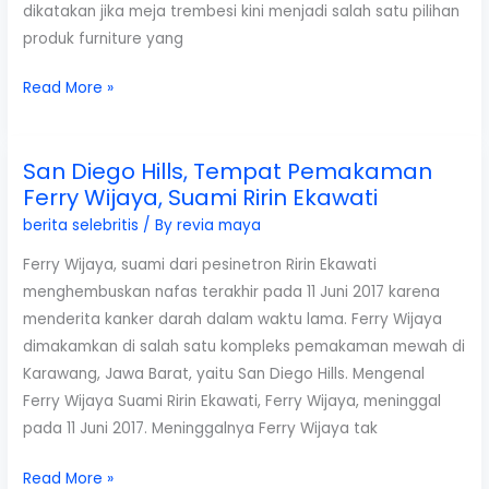
dikatakan jika meja trembesi kini menjadi salah satu pilihan
produk furniture yang
Meja
Read More »
Makan
Trembesi,
San Diego Hills, Tempat Pemakaman
Pilihan
Ferry Wijaya, Suami Ririn Ekawati
Hemat
Untuk
berita selebritis
/ By
revia maya
Dekorasi
Ferry Wijaya, suami dari pesinetron Ririn Ekawati
Memukau
menghembuskan nafas terakhir pada 11 Juni 2017 karena
menderita kanker darah dalam waktu lama. Ferry Wijaya
dimakamkan di salah satu kompleks pemakaman mewah di
Karawang, Jawa Barat, yaitu San Diego Hills. Mengenal
Ferry Wijaya Suami Ririn Ekawati, Ferry Wijaya, meninggal
pada 11 Juni 2017. Meninggalnya Ferry Wijaya tak
San
Read More »