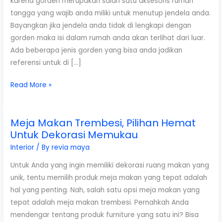
karena gorden merupakan salah satu aksesoris rumah
tangga yang wajib anda miliki untuk menutup jendela anda.
Bayangkan jika jendela anda tidak di lengkapi dengan
gorden maka isi dalam rumah anda akan terlihat dari luar.
Ada beberapa jenis gorden yang bisa anda jadikan
referensi untuk di […]
Daftar
Read More »
Harga
Gorden
Meja Makan Trembesi, Pilihan Hemat
Minimalis
Untuk Dekorasi Memukau
Terbaru
2019
Interior
/ By
revia maya
Untuk Anda yang ingin memiliki dekorasi ruang makan yang
unik, tentu memilih produk meja makan yang tepat adalah
hal yang penting. Nah, salah satu opsi meja makan yang
tepat adalah meja makan trembesi. Pernahkah Anda
mendengar tentang produk furniture yang satu ini? Bisa