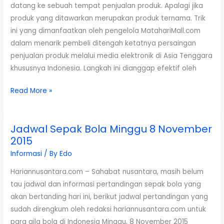
datang ke sebuah tempat penjualan produk. Apalagi jika
Natuna
produk yang ditawarkan merupakan produk ternama. Trik
Milik
ini yang dimanfaatkan oleh pengelola MatahariMall.com
China
dalam menarik pembeli ditengah ketatnya persaingan
penjualan produk melalui media elektronik di Asia Tenggara
khususnya Indonesia. Langkah ini dianggap efektif oleh
Promo
Read More »
“Super
Sebelas
Jadwal Sepak Bola Minggu 8 November
Sebelas”
2015
MatahariMall
Jual
Informasi
/ By
Edo
iPhone
Hariannusantara.com – Sahabat nusantara, masih belum
6S
tau jadwal dan informasi pertandingan sepak bola yang
Seharga
akan bertanding hari ini, berikut jadwal pertandingan yang
160
sudah direngkum oleh redaksi hariannusantara.com untuk
Ribu
para gila bola di Indonesia Minggu, 8 November 2015