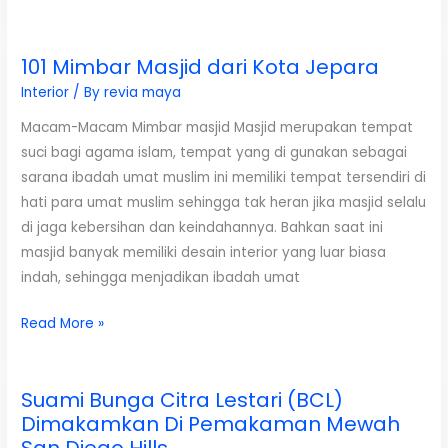
Diego
Hills,
101 Mimbar Masjid dari Kota Jepara
Tempat
Pemakaman
Interior
/ By
revia maya
Ferry
Macam-Macam Mimbar masjid Masjid merupakan tempat
Wijaya,
suci bagi agama islam, tempat yang di gunakan sebagai
Suami
sarana ibadah umat muslim ini memiliki tempat tersendiri di
Ririn
hati para umat muslim sehingga tak heran jika masjid selalu
Ekawati
di jaga kebersihan dan keindahannya. Bahkan saat ini
masjid banyak memiliki desain interior yang luar biasa
indah, sehingga menjadikan ibadah umat
101
Read More »
Mimbar
Masjid
Suami Bunga Citra Lestari (BCL)
dari
Dimakamkan Di Pemakaman Mewah
Kota
San Diego Hills
Jepara