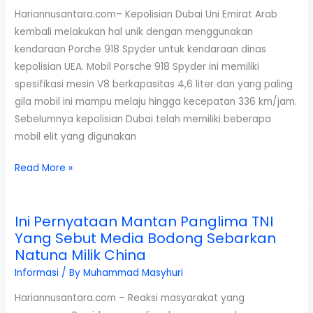
Di
Hariannusantara.com– Kepolisian Dubai Uni Emirat Arab
Pemakaman
kembali melakukan hal unik dengan menggunakan
Mewah
kendaraan Porche 918 Spyder untuk kendaraan dinas
San
kepolisian UEA. Mobil Porsche 918 Spyder ini memiliki
Diego
spesifikasi mesin V8 berkapasitas 4,6 liter dan yang paling
Hills
gila mobil ini mampu melaju hingga kecepatan 336 km/jam.
Sebelumnya kepolisian Dubai telah memiliki beberapa
mobil elit yang digunakan
Porsche
Read More »
918
Spyder
Ini Pernyataan Mantan Panglima TNI
Kendaraan
Yang Sebut Media Bodong Sebarkan
Kepolisian
Natuna Milik China
Dubai
Siap
Informasi
/ By
Muhammad Masyhuri
Mengaspal
Hariannusantara.com – Reaksi masyarakat yang