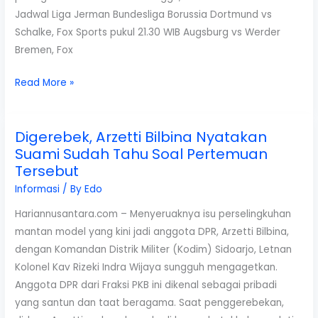
Rupiah
Jadwal Liga Jerman Bundesliga Borussia Dortmund vs
Schalke, Fox Sports pukul 21.30 WIB Augsburg vs Werder
Bremen, Fox
Jadwal
Read More »
Sepak
Bola
Digerebek, Arzetti Bilbina Nyatakan
Minggu
Suami Sudah Tahu Soal Pertemuan
8
Tersebut
November
2015
Informasi
/ By
Edo
Hariannusantara.com – Menyeruaknya isu perselingkuhan
mantan model yang kini jadi anggota DPR, Arzetti Bilbina,
dengan Komandan Distrik Militer (Kodim) Sidoarjo, Letnan
Kolonel Kav Rizeki Indra Wijaya sungguh mengagetkan.
Anggota DPR dari Fraksi PKB ini dikenal sebagai pribadi
yang santun dan taat beragama. Saat penggerebekan,