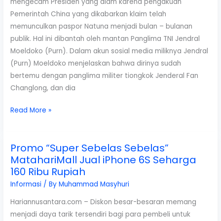
mengecam Presiden yang diam karena pengakuan
Pemerintah China yang dikabarkan klaim telah
memunculkan paspor Natuna menjadi bulan – bulanan
publik. Hal ini dibantah oleh mantan Panglima TNI Jendral
Moeldoko (Purn). Dalam akun sosial media miliknya Jendral
(Purn) Moeldoko menjelaskan bahwa dirinya sudah
bertemu dengan panglima militer tiongkok Jenderal Fan
Changlong, dan dia
Ini
Read More »
Pernyataan
Mantan
Promo “Super Sebelas Sebelas”
Panglima
MatahariMall Jual iPhone 6S Seharga
TNI
160 Ribu Rupiah
Yang
Sebut
Informasi
/ By
Muhammad Masyhuri
Media
Hariannusantara.com – Diskon besar-besaran memang
Bodong
menjadi daya tarik tersendiri bagi para pembeli untuk
Sebarkan