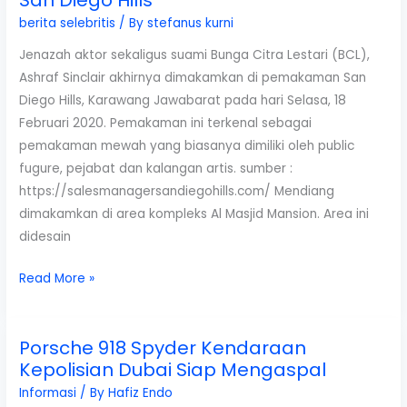
berita selebritis
/ By
stefanus kurni
Jenazah aktor sekaligus suami Bunga Citra Lestari (BCL),
Ashraf Sinclair akhirnya dimakamkan di pemakaman San
Diego Hills, Karawang Jawabarat pada hari Selasa, 18
Februari 2020. Pemakaman ini terkenal sebagai
pemakaman mewah yang biasanya dimiliki oleh public
fugure, pejabat dan kalangan artis. sumber :
https://salesmanagersandiegohills.com/ Mendiang
dimakamkan di area kompleks Al Masjid Mansion. Area ini
didesain
Suami
Read More »
Bunga
Citra
Porsche 918 Spyder Kendaraan
Lestari
Kepolisian Dubai Siap Mengaspal
(BCL)
Dimakamkan
Informasi
/ By
Hafiz Endo