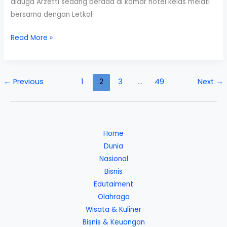
diduga Arzetti sedang berada di kamar hotel kelas melati
bersama dengan Letkol
Digerebek,
Read More »
Arzetti
Bilbina
Nyatakan
←
Previous
1
2
3
…
49
Next
→
Suami
Sudah
Tahu
Soal
Home
Pertemuan
Dunia
Tersebut
Nasional
Bisnis
Edutaiment
Olahraga
Wisata & Kuliner
Bisnis & Keuangan