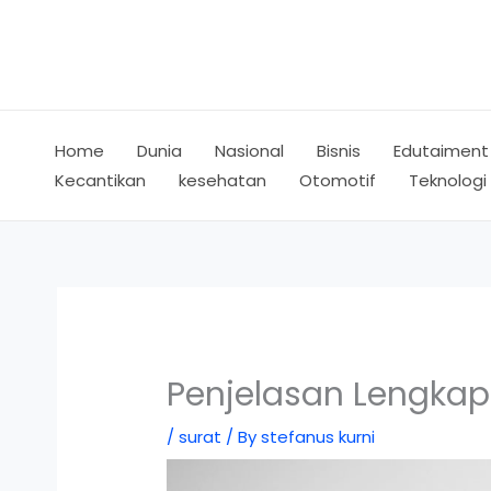
Skip
to
content
Home
Dunia
Nasional
Bisnis
Edutaiment
Kecantikan
kesehatan
Otomotif
Teknologi
Penjelasan Lengkap 
/
surat
/ By
stefanus kurni